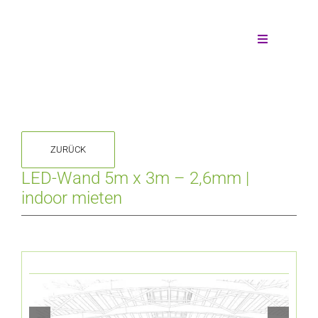
Zum
Inhalt
springen
Toggle
Navigation
Wände mieten
Wandform
ZURÜCK
Individuelle Anfrage
LED-Wand 5m x 3m – 2,6mm |
indoor mieten
Unsere Leistungen
Die Technik
Montagearten