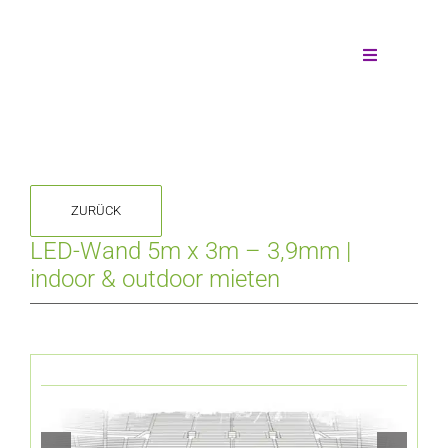
Zum
Inhalt
springen
Toggle
Navigation
Wände mieten
Wandform
ZURÜCK
Individuelle Anfrage
LED-Wand 5m x 3m – 3,9mm |
indoor & outdoor mieten
Unsere Leistungen
Die Technik
Montagearten