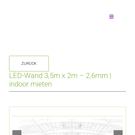
Zum
Inhalt
springen
Toggle
Navigation
Wände mieten
Wandform
ZURÜCK
Individuelle Anfrage
LED-Wand 3,5m x 2m – 2,6mm |
indoor mieten
Unsere Leistungen
Die Technik
Montagearten