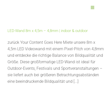
Zum
Inhalt
Toggle
Navigation
springen
Wände mieten
LED-Wand 8m x 4,5m – 4,8mm | indoor & outdoor
Wandform
zurück Your Content Goes Here Miete unsere 8m x
4,5m LED Videowand mit einem Pixel-Pitch von 4,8mm
Individuelle Anfrage
und entdecke die richtige Balance von Bildqualität und
Größe. Diese großformatige LED-Wand ist ideal für
Outdoor-Events, Festivals und Sportveranstaltungen –
Unsere Leistungen
sie liefert auch bei größeren Betrachtungsabständen
eine beeindruckende Bildqualität und [...]
Die Technik
Montagearten